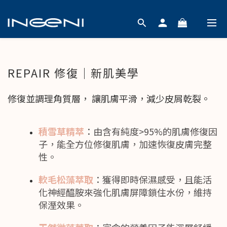
REPAIR 修復｜新肌美學
修復並調理角質層， 讓肌膚平滑，減少皮屑乾裂。
積雪草精萃
：由含有純度>95%的肌膚修復因
子，能全方位修復肌膚，加速恢復皮膚完整
性。
軟毛松藻萃取
：獲得即時保濕感受，且能活
化神經醯胺來強化肌膚屏障鎖住水份，維持
保溼效果。