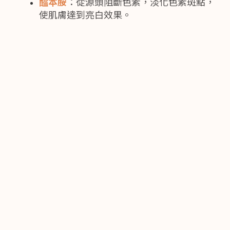
醯本胺
：從源頭阻斷色素，淡化色素斑點，
使肌膚達到亮白效果。