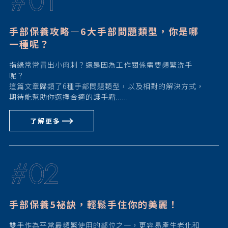
01
手部保養攻略—6大手部問題類型，你是哪
一種呢？
指緣常常冒出小肉刺？還是因為工作關係需要頻繁洗手
呢？
這篇文章歸類了6種手部問題類型，以及相對的解決方式，
期待能幫助你選擇合適的護手霜......
了解更多
#
02
手部保養5祕訣，輕鬆手住你的美麗！
雙手作為平常最頻繁使用的部位之一，更容易產生老化和