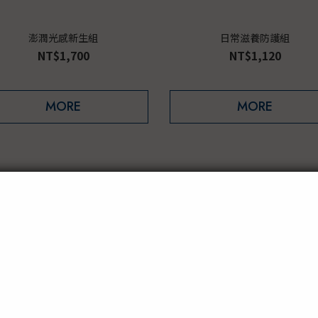
澎潤光感新生組
日常滋養防護組
NT$1,700
NT$1,120
MORE
MORE
026年度限定】暮境．微光 美手養
【限定上市】亮甲修護滋養