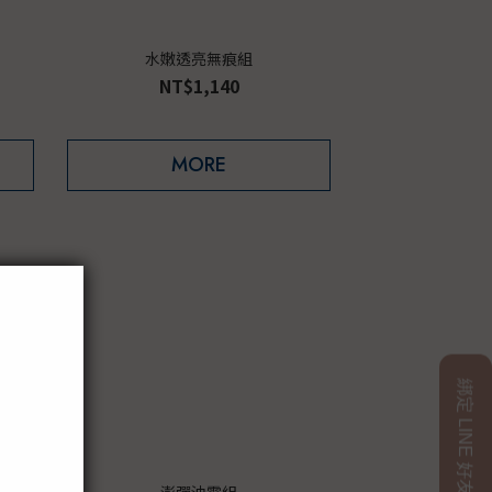
水嫩透亮無痕組
NT$1,140
MORE
霜
澎彈油霜組