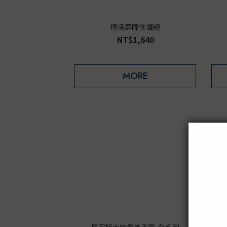
極境屏障修護組
NT$1,640
MORE
居家版大容量美手霜-全系列
【2