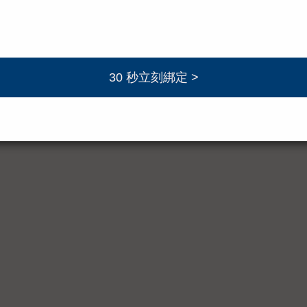
護禮盒
NT$580
NT$1,376 ~ NT$3,907
NT$4,440
MORE
MORE