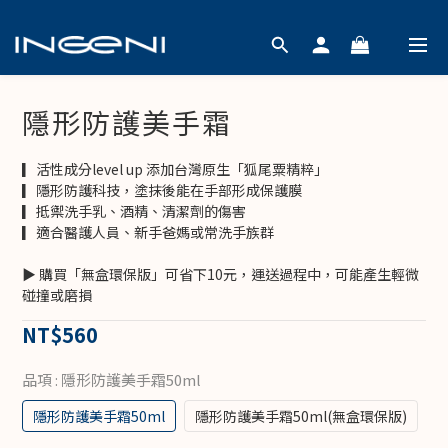
隱形防護美手霜
▎活性成分level up 添加台灣原生「狐尾粟精粹」
▎隱形防護科技，塗抹後能在手部形成保護膜
▎抵禦洗手乳、酒精、清潔劑的傷害
▎適合醫護人員、新手爸媽或常洗手族群
▶ 購買「無盒環保版」可省下10元，運送過程中，可能產生輕微
碰撞或磨損
NT$560
品項
: 隱形防護美手霜50ml
隱形防護美手霜50ml
隱形防護美手霜50ml(無盒環保版)