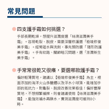
常見問題
四支護手霜如何挑選？
手部長期乾燥，想提升滋潤度選「絲滑滋潤美手
霜」。容易乾裂、脫皮，需要深層修護選「極境修復
美手霜」。經常碰水與洗劑，事先預防選「 隱形防護
美手霜」。手有紋路、關節暗沉問題，選「澎潤新生
美手霜」。
手常常很乾又很癢，要選哪款護手霜？
偏好輕薄質地，建議以【極境修復美手霜】為主，裡
面添加的海洋火山多醣體以及浮水小球藻，能增加手
部的抵抗力，對龜裂、脫皮改善效果極佳！偏好豐厚
質地，不想頻繁補擦，則會建議使用【絲滑滋潤美手
霜】，能強效補水再鎖水，實測滋潤度可維持8小
時。