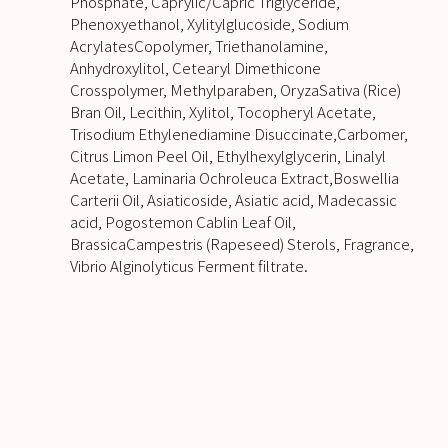
Phosphate, Caprylic/Capric Triglyceride,
Phenoxyethanol, Xylitylglucoside, Sodium
AcrylatesCopolymer, Triethanolamine,
Anhydroxylitol, Cetearyl Dimethicone
Crosspolymer, Methylparaben, OryzaSativa (Rice)
Bran Oil, Lecithin, Xylitol, Tocopheryl Acetate,
Trisodium Ethylenediamine Disuccinate,Carbomer,
Citrus Limon Peel Oil, Ethylhexylglycerin, Linalyl
Acetate, Laminaria Ochroleuca Extract,Boswellia
Carterii Oil, Asiaticoside, Asiatic acid, Madecassic
acid, Pogostemon Cablin Leaf Oil,
BrassicaCampestris (Rapeseed) Sterols, Fragrance,
Vibrio Alginolyticus Ferment filtrate.