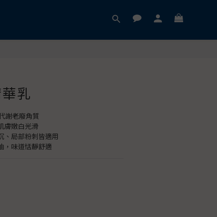
精華乳
和代謝老廢角質
肌膚嫩白光滑
沉、局部粉刺皆適用
油，味道恬靜舒適