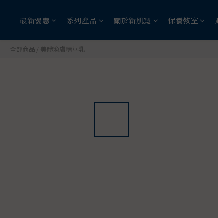
最新優惠
系列產品
關於新肌霓
保養教室
全部商品
/
美體煥膚精華乳