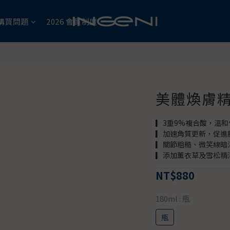
購買問題
2026 會員制度
美體煥膚
▎3重9%複合酸，溫
▎加速角質更新，促進
▎關節粗糙、微笑線暗
▎添加薰衣草及雪松精
NT$880
180ml
: 瓶
瓶