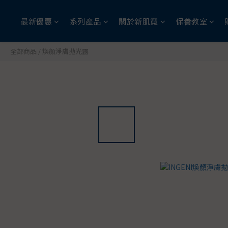
最新優惠
系列產品
關於新肌霓
保養教室
全部商品
/
煥顏淨膚拋光露