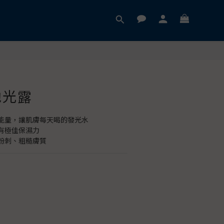
拋光露
能量，讓肌膚每天喝的發光水
有極佳保濕力
粉刺、粗糙膚質