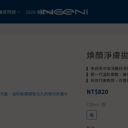
購買問題
2026 會員制度
煥顏淨膚
▎來自地中海深層純淨
▎新一代溫和果酸，擁
▎有效代謝角質，改善
NT$820
120ml
: 瓶
瓶